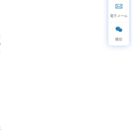
こ
生
の
に
に