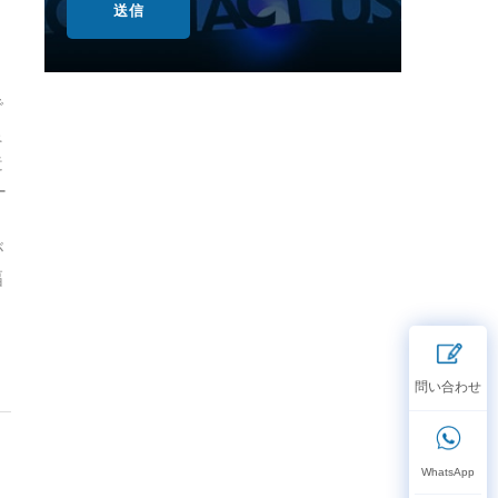
送信
で
良
造
ー
さ
が
幅