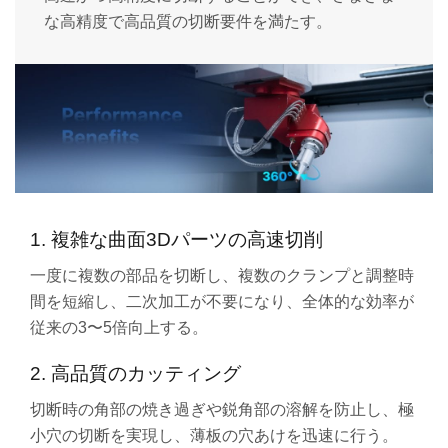
な高精度で高品質の切断要件を満たす。
1. 複雑な曲面3Dパーツの高速切削
一度に複数の部品を切断し、複数のクランプと調整時
間を短縮し、二次加工が不要になり、全体的な効率が
従来の3〜5倍向上する。
2. 高品質のカッティング
切断時の角部の焼き過ぎや鋭角部の溶解を防止し、極
小穴の切断を実現し、薄板の穴あけを迅速に行う。