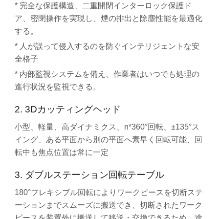
* 完全な保護構造、二重開閉インターロック保護ド
ア、密閉操作を実現し、煙の排出と除塵性能を最適化
する。
* 人が誤って侵入するのを防ぐインテリジェントな安
全格子
* 内部監視システムを備え、作業者はいつでも処理の
進行状況を監視できる。
2. 3Dカッティングヘッド
小型、軽量、高ダイナミクス、n*360°回転、±135°ス
イング、ある平面から別の平面へ素早く回転可能、回
転中も焦点位置は常に一定
3. ダブルステーション回転テーブル
180°フレキシブル回転によりワークピースを切断ステ
ーションまでスムーズに搬送でき、切断されたワーク
ピースを装置外に搬送して移送・交換できるため、途