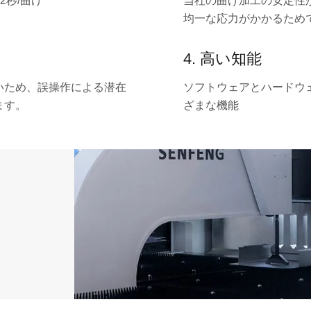
2秒/曲げ
当社の曲げ加工の安定性
均一な応力がかかるため
4. 高い知能
いため、誤操作による潜在
ソフトウェアとハ
ードウ
ます。
ざまな機能