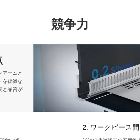
競争力
点
ンアームと
トを複雑な
度と品質が
2. ワークピース