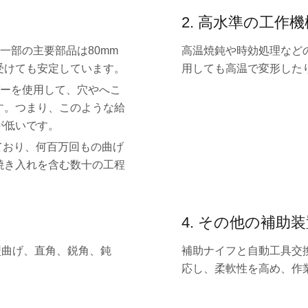
2. 高水準の工作機
一部の主要部品は80mm
高温焼鈍や時効処理など
受けても安定しています。
用しても高温で変形した
パーを使用して、穴やへこ
す。つまり、このような給
が低いです。
ており、何百万回もの曲げ
焼き入れを含む数十の工程
4. その他の補助
型曲げ、直角、鋭角、鈍
補助ナイフと自動工具交
応し、柔軟性を高め、作