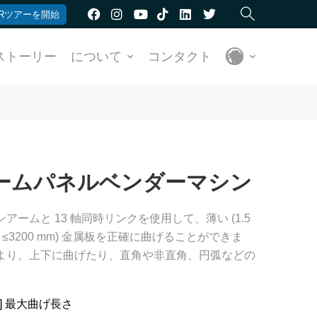
Rツアーを開始
ストーリー
について
コンタクト
ームパネルベンダーマシン
ームと 13 軸同時リンクを使用して、薄い (1.5
(長さ≤3200 mm) 金属板を正確に曲げることができま
より、上下に曲げたり、直角や非直角、円弧などの
。
 [mm] 最大曲げ長さ