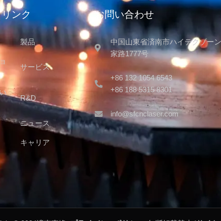
クリンク
お問い合わせ
製品
中国山東省済南市ハイテクゾー
家路1777号
ョ
サービス
+86 132 1054 6543
+86 188 5315 8301
い
R&D
info@sfcnclaser.com
ニュース
キャリア