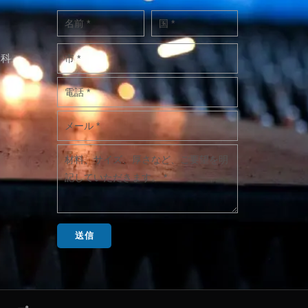
ン科
送信