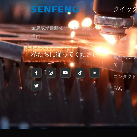
クイッ
ホーム
金属成形自動化ソリューションを
提供
ソリューシ
ン
私たちに従ってください
私たちにつ
て
コンタクト
FAQ