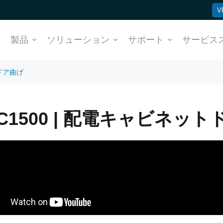
V
ム
製品
ソリューション
サポート
サービス
トドア曲げ
C1500 | 配電キャビネッ