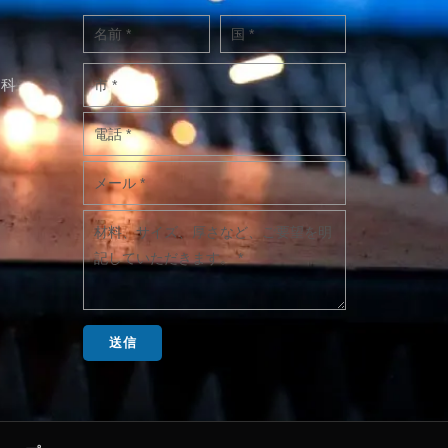
ン科
送信