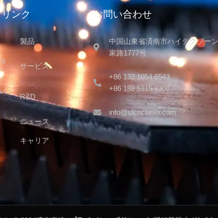
クリンク
お問い合わせ
製品
中国山東省済南市ハイテクゾー
家路1777号
ョ
サービス
+86 132 1054 6543
+86 188 5315 8301
い
R&D
info@sfcnclaser.com
ニュース
キャリア