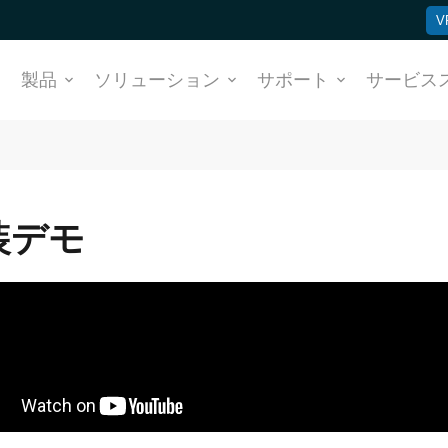
V
ム
製品
ソリューション
サポート
サービス
装デモ