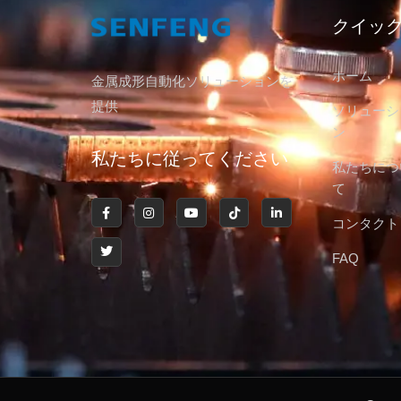
クイッ
ホーム
金属成形自動化ソリューションを
提供
ソリューシ
ン
私たちに従ってください
私たちにつ
て
コンタクト
FAQ