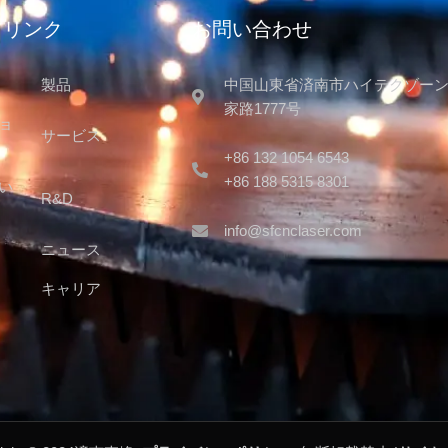
クリンク
お問い合わせ
製品
中国山東省済南市ハイテクゾー
家路1777号
ョ
サービス
+86 132 1054 6543
+86 188 5315 8301
い
R&D
info@sfcnclaser.com
ニュース
キャリア