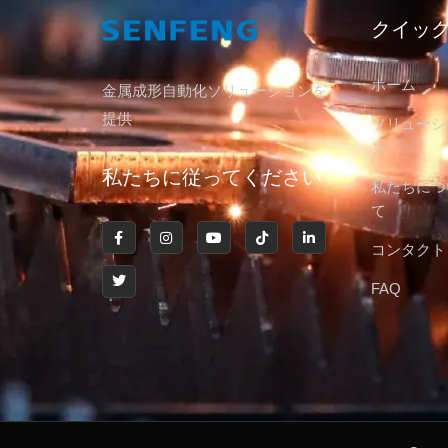
クイッ
ホーム
金属成形自動化ソリューションを
提供
ソリューシ
ン
私たちに従ってください
私たちにつ
て
コンタクト
FAQ