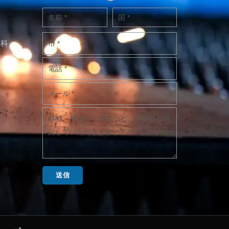
ン科
送信