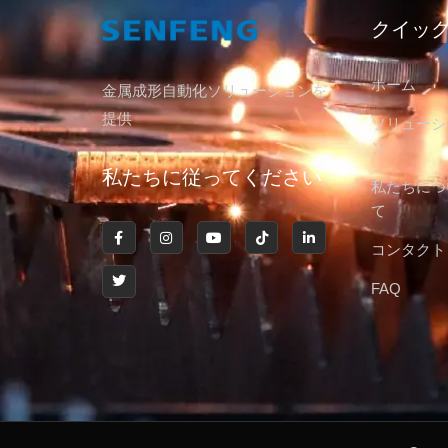
クイッ
ホーム
金属成形自動化ソリューションを
提供
ソリューシ
ン
私たちに従ってください
私たちにつ
て
コンタクト
FAQ