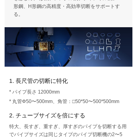
形鋼、H形鋼の高精度・高効率切断をサポートす
る。
1. 長尺管の切断に特化
* パイプ長さ 12000mm
* 丸管Φ50〜500mm、角管：□50*50〜500*500mm
2. チューブサイズを倍にする
特大、長すぎ、重すぎ、厚すぎのパイプを切断する用
でパイプサイズは同じタイプのパイプ切断機の2〜5