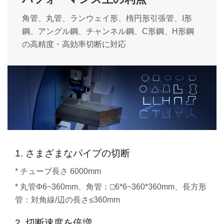
角管、丸管、ランウェイ形、楕円形引張管、I形
鋼、アングル鋼、チャンネル鋼、C形鋼、H形鋼
の高精度・高効率切断に対応
1. さまざまなパイプの切断
* チューブ長さ 6000mm
* 丸管Φ6~360mm、角管：□6*6~360*360mm、長方形
管：対角線/辺の長さ≤360mm
2. 切断速度を倍増