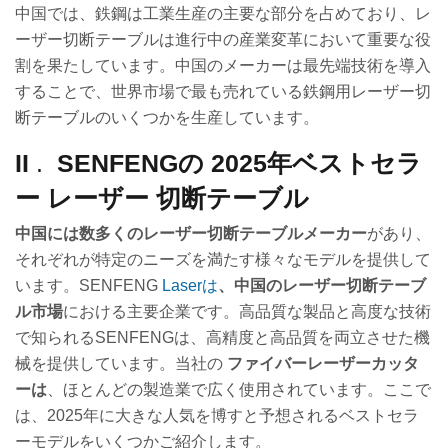
中国では、鉄鋼は工業生産の主要な部分を占めており、レ
ーザー切断テーブルは進行中の産業変革において重要な役
割を果たしています。中国のメーカーは最先端技術を導入
することで、世界市場で最も売れている鉄鋼用レーザー切
断テーブルのいくつかを生産しています。
II
.
SENFENG
の
2025
年
ベストセラ
ー
レーザー
切断
テーブル
中国には数多くのレーザー切断テーブルメーカー
があり、
それぞれが特定のニーズを満たす様々なモデルを提供して
います。SENFENG
Laserは
、中国のレーザー切断テーブ
ル市場
における主要企業です。高品質な製品と高度な技術
で知られるSENFENGは、高精度と高品質を両立させた機
械を提供しています。当社の
ファイバーレーザーカッタ
ーは
、ほとんどの製造業で広く使用されています。ここで
は、2025年に大きな人気を博すと予想されるベストセラ
ーモデルをいくつかご紹介します。