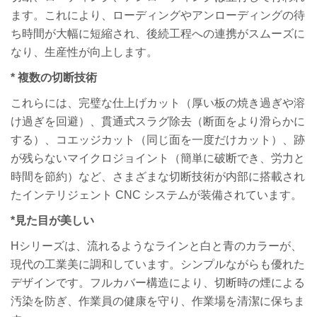
ます。これにより、ローディングやアンローディングの待
ち時間が大幅に短縮され、後続工程への連携がスムーズに
なり、生産性が向上します。
* 複数の切断技術
これらには、完璧な仕上げカット（厚い板の焼き過ぎや溶
け過ぎを回避）、貫通式スラグ除去（断面をより滑らかに
する）、コエッジカット（同じ面を一度だけカット）、跡
が残らないマイクロジョイント（簡単に破断でき、労力と
時間を節約）など、さまざまな切断技術が内部に搭載され
たインテリジェント CNC システムが装備されています。
*
見た目が美しい
Hシリーズは、流れるようなラインと白と青のカラーが、
現代の工業美に調和しています。シンプルながらも優れた
デザインです。フルカバー構造により、切断時の煙による
汚染を防ぎ、作業員の健康を守り、作業場を清潔に保ちま