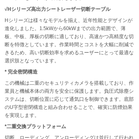
√Hシリーズ高出力シートレーザー切断テーブル
Hシリーズは様々なモデルを揃え、近年性能とデザインが
進化しました。1.5kWから60kWまでの出力範囲で、薄
板、中板、厚板の切断に適しており、高速かつ高精度な切
断を特徴としています。作業時間とコストを大幅に削減で
きるため、高い切断効率を求めるユーザーにとって最適な
選択肢となっています。
* 完全密閉構造
この機械は二重のセキュリティカメラを搭載しており、作
業員と機械本体の両方を安全に保護します。負圧式除塵シ
ステムは、切断位置に応じて通気口を制御できます。底部
のU字型密閉構造と組み合わせることで、確実に防煙効果
を実現します。
*
二重交換プラットフォーム
切断、ローディング、アンローディングは並行して行われ