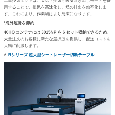
二重換気ダクトは、吸気・排気と吸引吹き出しモードを併
用することで、換気を高速化し、煙の排出を効率化しま
す。これにより、作業場はより清潔になります。
*
海外運賃
を
節約
40HQ コンテナには 3015NP を 6 セット収納できるため
、
大量注文のお客様に新たな選択肢を提供し、配送コストを
大幅に削減します。
√
Rシリーズ 超大型シートレーザー切断テーブル