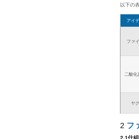
以下の表
アイ
ファ
二酸化
ヤ
2
フ
2.1
仕組