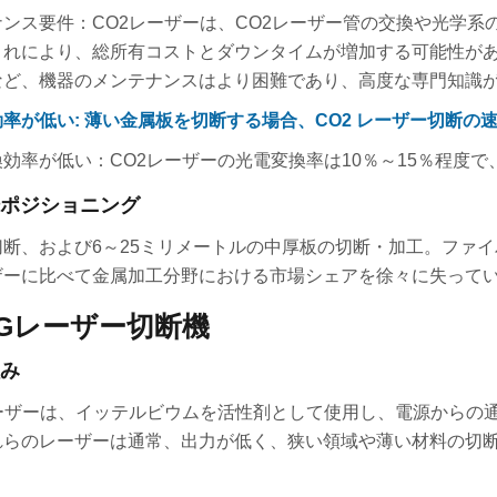
ナンス要件：CO2レーザーは、CO2レーザー管の交換や光学
これにより、総所有コストとダウンタイムが増加する可能性が
など、機器のメンテナンスはより困難であり、高度な専門知識
率が低い: 薄い金属板を切断する場合、CO2 レーザー切断の
効率が低い：CO2レーザーの光電変換率は10％～15％程度
ポジショニング
切断、および6～25ミリメートルの中厚板の切断・加工。ファイ
ザーに比べて金属加工分野における市場シェアを徐々に失って
AGレーザー切断機
み
レーザーは、イッテルビウムを活性剤として使用し、電源からの
れらのレーザーは通常、出力が低く、狭い領域や薄い材料の切