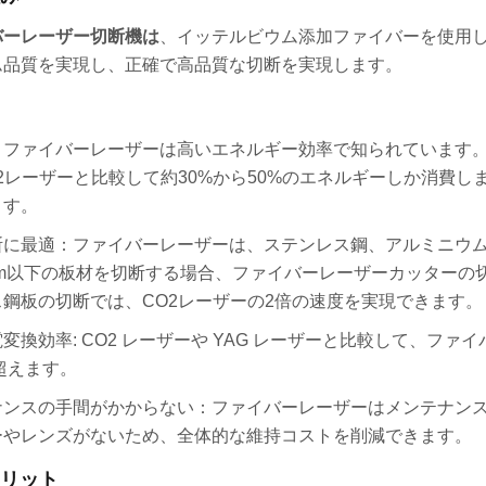
バーレーザー切断機は
、イッテルビウム添加ファイバーを使用
ム品質を実現し、正確で高品質な切断を実現します。
：ファイバーレーザーは高いエネルギー効率で知られています
2レーザーと比較して約30%から50%のエネルギーしか消費
ます。
断に最適：ファイバーレーザーは、ステンレス鋼、アルミニウ
m以下の板材を切断する場合、ファイバーレーザーカッターの切断
ス鋼板の切断では、CO2レーザーの2倍の速度を実現できます。
変換効率: CO2 レーザーや YAG レーザーと比較して、フ
を超えます。
ナンスの手間がかからない：ファイバーレーザーはメンテナン
ーやレンズがないため、全体的な維持コストを削減できます。
リット