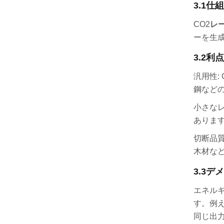
3.1
仕組
CO2
レ
ーを生
3.2
利点
汎用性:
鋼など
小さなレ
ありま
切断品
木材な
3.3
デメ
エネル
す。例え
同じ出