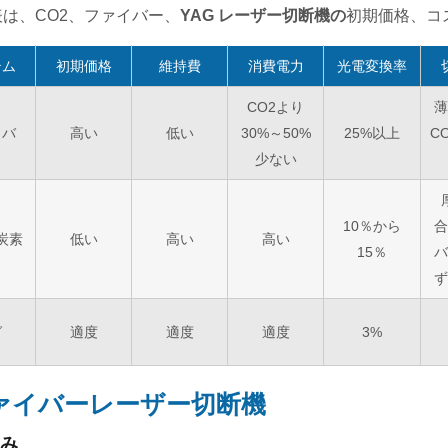
は、CO2、ファイバー、
YAG レーザー切断機の
初期価格、コ
テム
初期価格
維持費
消費電力
光電変換率
CO2より
薄
イバ
高い
低い
30%～50%
25%以上
C
少ない
10％から
合
炭素
低い
高い
高い
15％
バ
ず
グ
適度
適度
適度
3%
ァイバーレーザー切断機
み