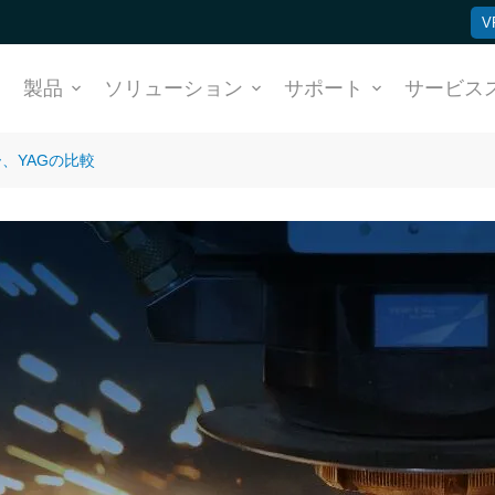
V
ム
製品
ソリューション
サポート
サービス
、YAGの比較