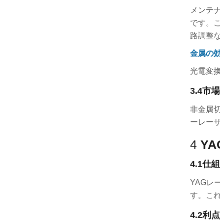
メンテ
です。
路調整
金属の効
光電変換
3.4
市場
非金属
ーレー
4
Y
4.1
仕組
YAG
す。こ
4.2
利点