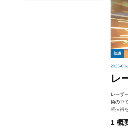
知識
2025-09-
レ
レーザ
術の
中
断技術
1 概