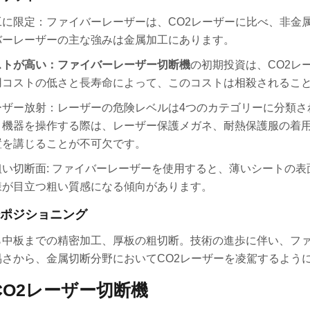
工に限定：ファイバーレーザーは、CO2レーザーに比べ、非金
バーレーザーの主な強みは金属加工にあります。
ストが高い：ファイバーレーザー切断機
の初期投資は、CO2レ
用コストの低さと長寿命によって、このコストは相殺されるこ
ーザー放射：レーザーの危険レベルは4つのカテゴリーに分類さ
。機器を操作する際は、レーザー保護メガネ、耐熱保護服の着
置を講じることが不可欠です。
粗い切断面: ファイバーレーザーを使用すると、薄いシートの
様が目立つ粗い質感になる傾向があります。
ポジショニング
ら中板までの精密加工、厚板の粗切断。技術の進歩に伴い、フ
易さから、金属切断分野においてCO2レーザーを凌駕するよう
のCO2レーザー切断機