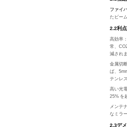
ファイ
たビー
2.2
利点
高効率
常、CO
減され
金属切
ば、5m
テンレ
高い光電
25% 
メンテ
なミラ
2.3
デメ