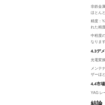
非鉄金属
ほとん
精度：
れた精
中程度の
なりま
4.3
デメ
光電変換
メンテ
ザーほ
4.4
市場
YAG
結論