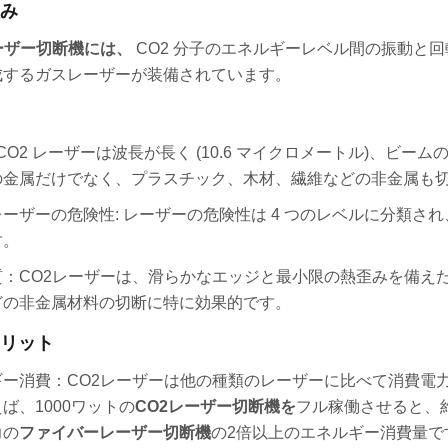
み
ーザー切断機には、
CO2 分子のエネルギーレベル間の振動と
成するガスレーザーが装備されています。
 CO2 レーザーは波長が長く (10.6 マイクロメートル)、
の金属だけでなく、プラスチック、木材、繊維などの非金属も
ーザーの危険性: レーザーの危険性は 4 つのレベルに分類され
す。
質：CO2レーザーは、滑らかなエッジと最小限の熱歪みを備え
どの非金属材料の切断に特に効果的です。
リット
ギー消費：CO2レーザーは他の種類のレーザーに比べて消費電
ば、1000ワットの
CO2レーザー切断機を
フル稼働させると、
力の
ファイバーレーザー切断機
の2倍以上のエネルギー消費量で