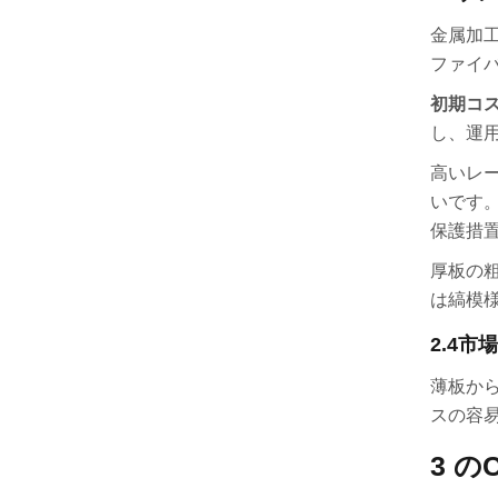
金属加
ファイ
初期コ
し、運
高いレ
いです
保護措
厚板の
は縞模
2.4
市場
薄板か
スの容
3 