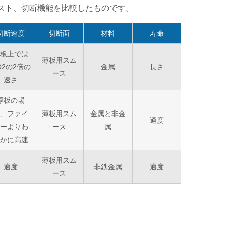
スト、切断機能を比較したものです。
切断速度
切断面
材料
寿命
板上では
薄板用スム
O2の2倍の
金属
長さ
ース
速さ
厚板の場
、ファイ
薄板用スム
金属と非金
適度
ーよりわ
ース
属
かに高速
薄板用スム
適度
非鉄金属
適度
ース